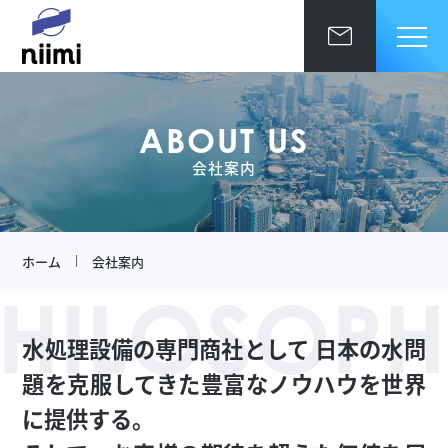
ABOUT US
会社案内
ホーム
会社案内
ホーム
代表挨拶
PHILOSOPH
会社概要
会社案内
水処理設備の専門商社として
日本の水問
本社・事業所紹介
題を克服してきた豊富なノウハウを世界
事業紹介
環境エンジニアセールス事業
数字で見るニイミ
に提供する。
設備エンジニアセールス事業