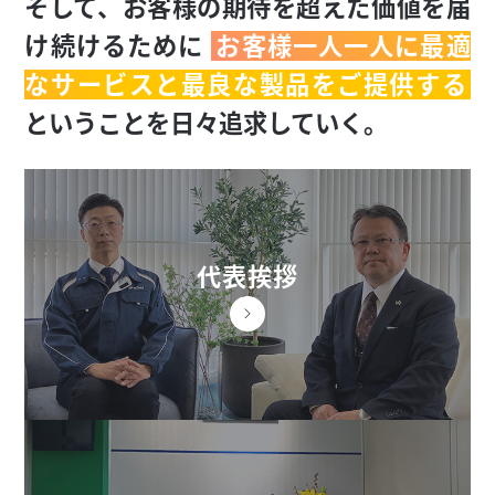
そして、お客様の期待を超えた価値を届
採用情報
沿革
け続けるために
お客様一人一人に最適
なサービスと最良な製品をご提供する
ということを日々追求していく。
代表挨拶