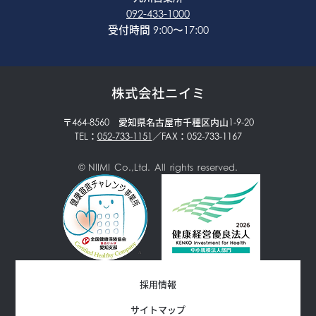
092-433-1000
受付時間 9:00〜17:00
株式会社ニイミ
〒464-8560 愛知県名古屋市千種区内山1-9-20
TEL：
052-733-1151
／FAX：052-733-1167
© NIIMI Co.,Ltd. All rights reserved.
メーカーから探す
採用情報
サイトマップ